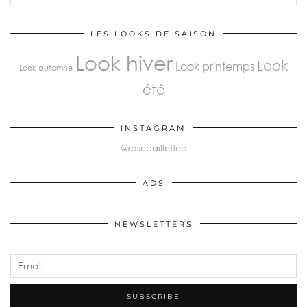
LES LOOKS DE SAISON
Look hiver
Look
Look printemps
Look automne
été
INSTAGRAM
@rosepaillettee
ADS
NEWSLETTERS