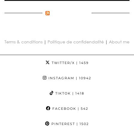
FLUX INCONNU
Terms & conditions
|
Politique de confidendalité
|
About me
TWITTER/X
| 1459
INSTAGRAM
| 10942
TIKTOK
| 1418
FACEBOOK
| 542
PINTEREST
| 1502