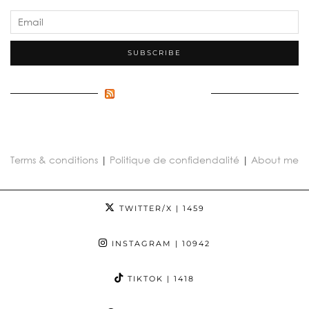
FLUX INCONNU
Terms & conditions
|
Politique de confidendalité
|
About me
TWITTER/X
| 1459
INSTAGRAM
| 10942
TIKTOK
| 1418