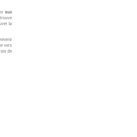
cès
aux
 trouve
uver la
retenir
er vers
rais de