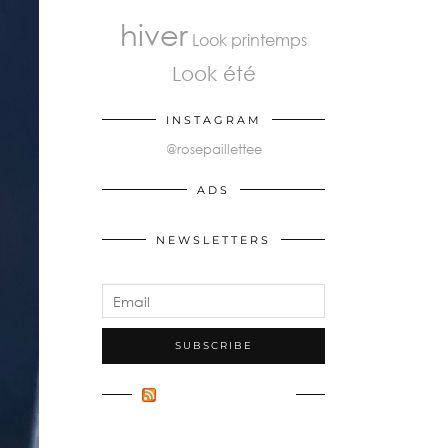
hiver
Look printemps
Look été
INSTAGRAM
@rosepaillettee
ADS
NEWSLETTERS
FLUX INCONNU