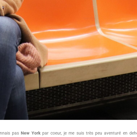
onnais pas
New York
par coeur, je me suis très peu aventuré en deh