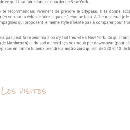
de ce qu’il faut faire dans ce quartier de
New York
.
e te recommandais vivement de prendre le
citypass
. Il te donne ac
(et surtout tu évite de faire la queue à chaque fois). A l’heure actuel je le
s compagnies qui proposent le même style n’hésite pas à comparer pour tro
.
 pas peut faire peur mais on s’y fait très vite à New York. Ce qu’il faut 
 (de
Manhattan)
et du sud au nord : ça se traduit par downtown (pour all
éplacer en illimité tu peux prendre la
métro card q
ui est de 33$ et 1$ de f
Les visites