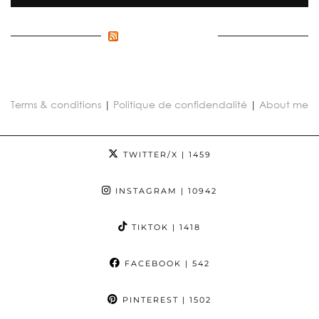
FLUX INCONNU
Terms & conditions
|
Politique de confidendalité
|
About me
TWITTER/X
| 1459
INSTAGRAM
| 10942
TIKTOK
| 1418
FACEBOOK
| 542
PINTEREST
| 1502