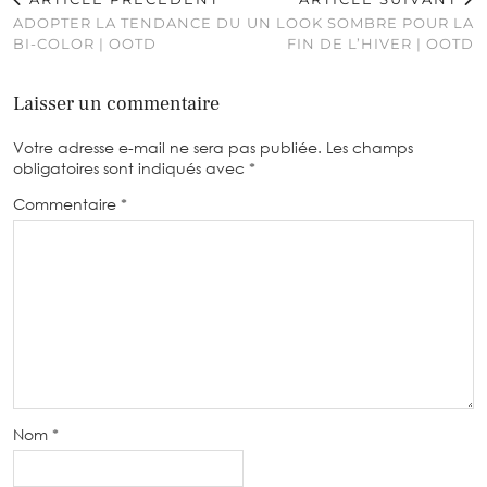
ADOPTER LA TENDANCE DU
UN LOOK SOMBRE POUR LA
BI-COLOR | OOTD
FIN DE L’HIVER | OOTD
Laisser un commentaire
Votre adresse e-mail ne sera pas publiée.
Les champs
obligatoires sont indiqués avec
*
Commentaire
*
Nom
*