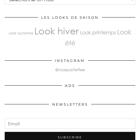
LES LOOKS DE SAISON
Look hiver
Look
Look printemps
Look automne
été
INSTAGRAM
@rosepaillettee
ADS
NEWSLETTERS