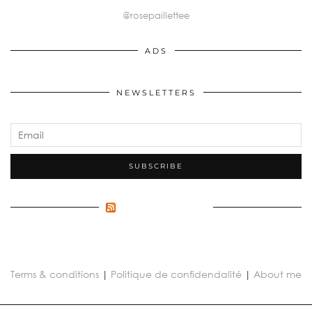
@rosepaillettee
ADS
NEWSLETTERS
FLUX INCONNU
Terms & conditions
|
Politique de confidendalité
|
About me