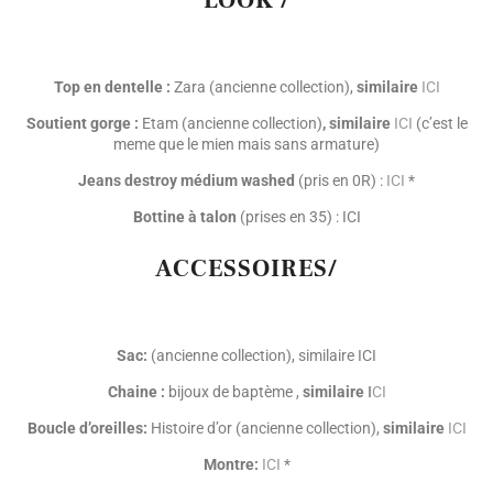
Top en dentelle :
Zara (ancienne collection),
similaire
ICI
Soutient gorge :
Etam (ancienne collection)
, similaire
I
CI
(c’est le
meme que le mien mais sans armature)
Jeans destroy médium washed
(pris en 0R) :
ICI
*
Bottine à talon
(prises en 35) : ICI
ACCESSOIRES/
Sac:
(ancienne collection), similaire ICI
Chaine :
bijoux de baptème ,
similaire
I
CI
Boucle d’oreilles:
Histoire d’or (ancienne collection),
similaire
ICI
Montre:
ICI
*