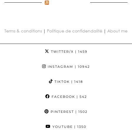
FLUX INCONNU
Terms & conditions
|
Politique de confidendalité
|
About me
TWITTER/X
| 1459
INSTAGRAM
| 10942
TIKTOK
| 1418
FACEBOOK
| 542
PINTEREST
| 1502
YOUTUBE
| 1350