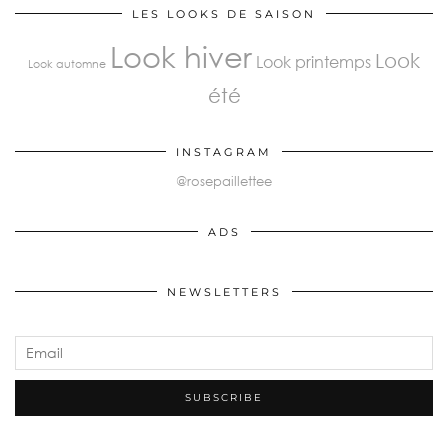
LES LOOKS DE SAISON
Look hiver
Look
Look printemps
Look automne
été
INSTAGRAM
@rosepaillettee
ADS
NEWSLETTERS