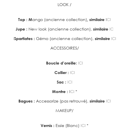
LOOK /
Top : M
ango (ancienne collection)
, similaire
I
CI
Jupe :
New look (ancienne collection),
similaire
IC
I
Spartiates :
Gémo (ancienne collection),
similaire
ICI
ACCESSOIRES/
Boucle d’oreille:
ICI
Collier :
ICI
Sac :
ICI
Montre :
I
CI
*
Bagues :
Accessorize (pas retrouvé),
similaire
ICI
MAKEUP/
Vernis :
Essie (Blanc)
ICI
*