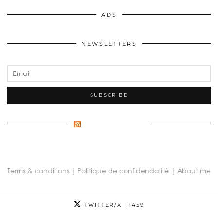
ADS
NEWSLETTERS
FLUX INCONNU
Terms & conditions
|
Politique de confidendalité
|
About me
TWITTER/X
| 1459