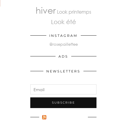
hiver
Look printemps
Look été
INSTAGRAM
@rosepaillettee
ADS
NEWSLETTERS
FLUX INCONNU