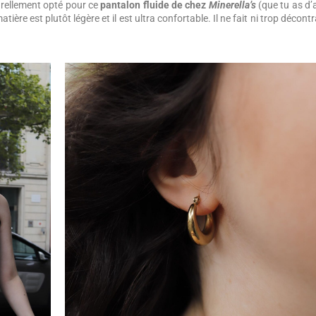
urellement opté pour ce
pantalon fluide de chez
Minerella’s
(que tu as d’a
atière est plutôt légère et il est ultra confortable. Il ne fait ni trop décontr