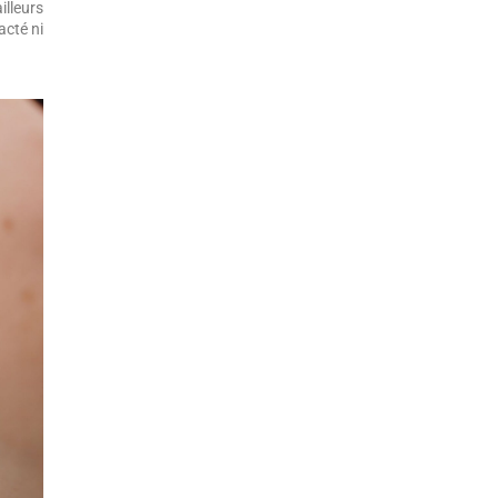
illeurs
acté ni