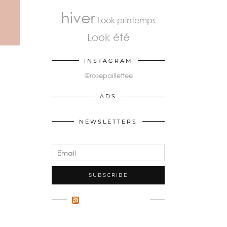
hiver
Look printemps
Look été
INSTAGRAM
@rosepaillettee
ADS
NEWSLETTERS
FLUX INCONNU