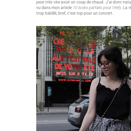
peut très vite avoir un coup de chaud. J’ai donc nat
vu dans mon article
10 looks parfaits pour l’été
). La m
trop habillé, bref, c’est top pour un concert.