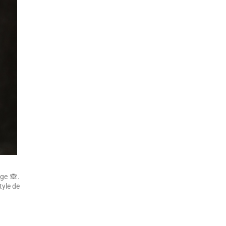
ge 🙈.
style de