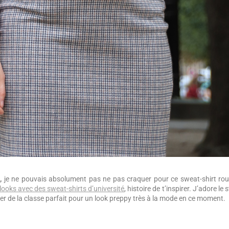
,
je ne pouvais absolument pas ne pas craquer pour ce sweat-shirt rou
looks avec des sweat-shirts d’université
, histoire de t’inspirer. J’adore le 
er de la classe parfait pour un look preppy très à la mode en ce moment.