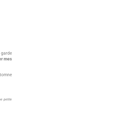
a garde
ger mes
automne
ne petite