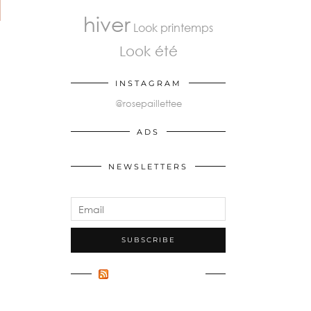
hiver
Look printemps
Look été
INSTAGRAM
@rosepaillettee
ADS
NEWSLETTERS
FLUX INCONNU