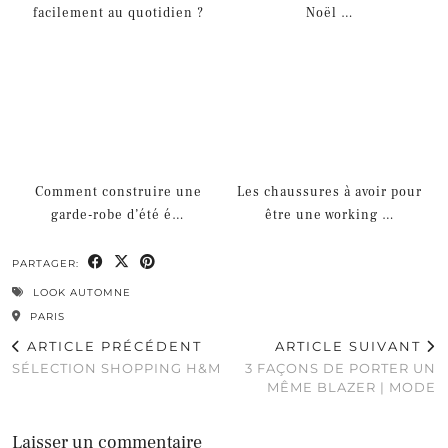
facilement au quotidien ?
Noël …
Comment construire une
Les chaussures à avoir pour
garde-robe d’été é…
être une working …
PARTAGER:
LOOK AUTOMNE
PARIS
ARTICLE PRÉCÉDENT
ARTICLE SUIVANT
SÉLECTION SHOPPING H&M
3 FAÇONS DE PORTER UN
MÊME BLAZER | MODE
Laisser un commentaire