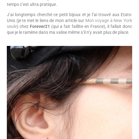
temps c’est ultra pratique.
J’ai longtemps cherché ce petit bijoux et je l’ai trouvé aux Etats-
Unis (je te met le liens de mon article sur
Mon voyage à New York
seule
) chez
Forever21
(qui a fait faillite en France), il fallait donc
que je le ramène dans ma valise même s’il n’y avait plus de place.