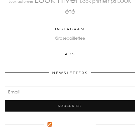
Look
Look printemps
Look automne
été
INSTAGRAM
@rosepaillettee
ADS
NEWSLETTERS
FLUX INCONNU