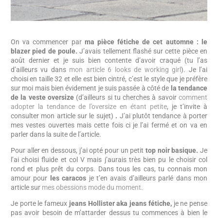
On va commencer par
ma pièce fétiche de cet automne : le
blazer pied de poule.
J’avais tellement flashé sur cette pièce en
août dernier et je suis bien contente d’avoir craqué (tu l’as
d’ailleurs vu dans
mon article 6 looks de working girl
). Je l’ai
choisi en taille 32 et elle est bien cintré, c’est le style que je préfère
sur moi mais bien évidement je suis passée à côté de
la tendance
de la veste oversize
(d’ailleurs si tu cherches à savoir
comment
adopter la tendance de l’oversize en étant petite
, je t’invite à
consulter mon article sur le sujet)
.
J’ai plutôt tendance à porter
mes vestes ouvertes mais cette fois ci je l’ai fermé et on va en
parler dans la suite de l’article.
Pour aller en dessous, j’ai opté pour un petit
top noir basique.
Je
l’ai choisi fluide et col V mais j’aurais très bien pu le choisir col
rond et plus prêt du corps. Dans tous les cas, tu connais mon
amour pour
les caracos
je t’en avais d’ailleurs parlé dans mon
article sur
mes obessions mode du moment
.
Je porte le fameux
jeans Hollister aka
jeans fétiche,
je ne pense
pas avoir besoin de m’attarder dessus tu commences à bien le