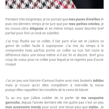
Pendant très longtemps, je ne portais que
mes puces d’oreilles
et
puis ces derniers temps je ne jure que par
mes petites
créoles,
je
les trouve ultra
élégante
et en même temps assez discrète bref
parfait pour finir un look en subtilité.
J’ai trop flashé sur ce collier, il fait parti d’un set et j’adore ce
genre de collier facile à superposer. J’ai mis du temps à le
comprendre mais parfois porter un collier ou non fait toute la
différence dans une tenue même si il est fin et discret. Bref gros
coup de coeur pour ce collier pour lequel je ne regrette pas d’avoir
craqué.
J’ai un peu une histoire d’amour/haine avec mes baskets
Adidas
mais je trouve qu’ici elles complètent à merveille la tenue
puisqu’elles rappellent les tonalités de la veste de blazer.
Tu as cru que j’allais oublier de te parler de
ma casquette
gavroche,
depuis l’année dernière elle me quitte pas c’est un peu
mon accessoire trendy
pour avoir une tenue plus que
stylée.
Je