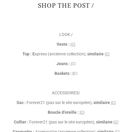
SHOP THE POST /
LOOK /
Veste :
ICI
Top : E
xpress (ancienne collection),
similaire
ICI
Jeans :
I
CI
Baskets :
I
CI
ACCESSOIRES/
Sac :
Forever21 (pas sur le site européen),
similaire
ICI
Boucle d’oreille :
ICI
Collier :
Forever21 (pas sur le site européen),
similaire
ICI
Casquette :
Accessorize (ancienne collection),
similaire
ICI