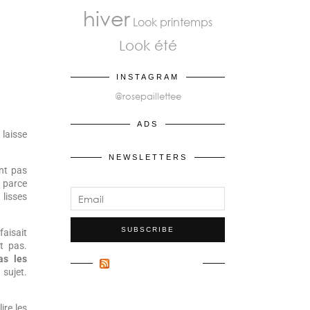
hiver
Look printemps
Look été
INSTAGRAM
@rosepaillettee
ADS
 laisse
NEWSLETTERS
ent pas
 parce
 lisses
faisait
t pas.
as les
FLUX INCONNU
 sujet.
ire les