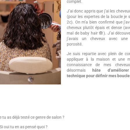
complet.
J’ai donc appris que j’ai les cheve
(pour les expertes de la boucle je 
2c). On m’a bien confirmé que j’av
cheveux plutôt épais et dense (av
mal de baby hair 🙈). J’ai découv
j’avais un cheveux avec une 
porosité.
Je suis repartie avec plein de co
appliquer à la maison et une me
connaissance de mes cheveux
désormais
hâte d’amélior
technique pour définir mes boucle
e tu as déjà testé ce genre de salon ?
Si oui tu en as pensé quoi ?