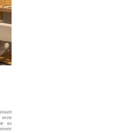
rassuré
 envie
és
au
aiment