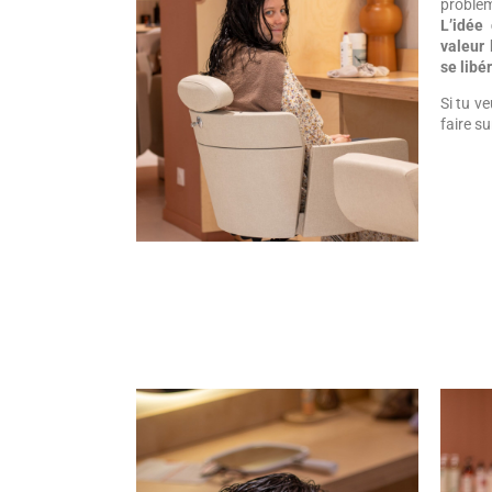
problé
L’idée
valeur 
se libér
Si tu v
faire su