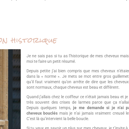
n historique
Je ne sais pas si tu as l’historique de mes cheveux mais
moi te faire un petit résumé.
Depuis petite j’ai bien compris que mes cheveux n’étai
dans la « norme ». Je mets se mot entre gros guillemet
qu’il faut vraiment qu’on arrête de dire que les cheveux
sont normaux, chaque cheveux est beau et différent.
Quand j’allais chez le coiffeur ce n’était jamais beau et je 
très souvent des crises de larmes parce que ça n’allai
Depuis quelques temps,
je me demande si je n’ai p
cheveux bouclés
mais je n’ai jamais vraiment creusé le
C’est là qu’intervient la belle boucle.
Si tu veux en savoir un plus sur mes cheveux, je t’invite à l