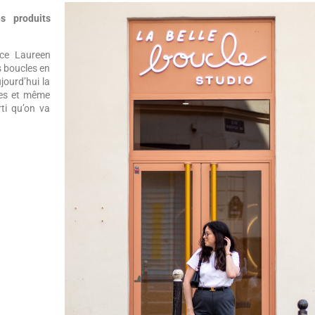
s produits
ice Laureen
s boucles en
jourd’hui la
es et même
rti qu’on va