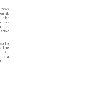
ux wavy
suis 2b
ais les
ec pas
ert que
faible
nseil à
illeur
. J’ai
er ma
s
.