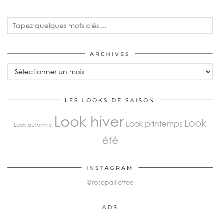
ARCHIVES
LES LOOKS DE SAISON
Look hiver
Look
Look printemps
Look automne
été
INSTAGRAM
@rosepaillettee
ADS