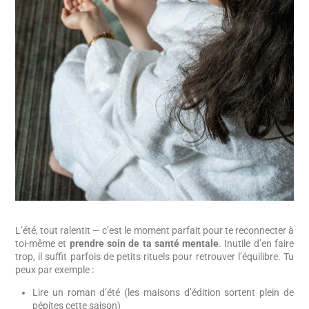
L’été, tout ralentit — c’est le moment parfait pour te reconnecter à
toi-même et
prendre soin de ta santé mentale
. Inutile d’en faire
trop, il suffit parfois de petits rituels pour retrouver l’équilibre. Tu
peux par exemple :
Lire un roman d’été (les maisons d’édition sortent plein de
pépites cette saison)