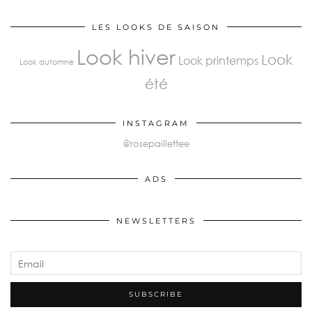
LES LOOKS DE SAISON
Look hiver
Look
Look printemps
Look automne
été
INSTAGRAM
@rosepaillettee
ADS
NEWSLETTERS