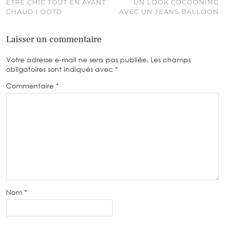
ÊTRE CHIC TOUT EN AYANT
UN LOOK COCOONING
CHAUD | OOTD
AVEC UN JEANS BALLOON
Laisser un commentaire
Votre adresse e-mail ne sera pas publiée.
Les champs
obligatoires sont indiqués avec
*
Commentaire
*
Nom
*