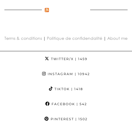
FLUX INCONNU
Terms & conditions
|
Politique de confidendalité
|
About me
TWITTER/X
| 1459
INSTAGRAM
| 10942
TIKTOK
| 1418
FACEBOOK
| 542
PINTEREST
| 1502