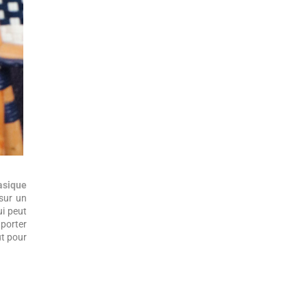
asique
sur un
ui peut
 porter
ut pour