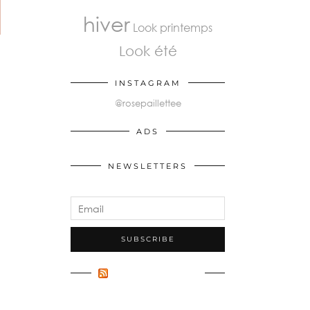
hiver
Look printemps
Look été
INSTAGRAM
@rosepaillettee
ADS
NEWSLETTERS
FLUX INCONNU