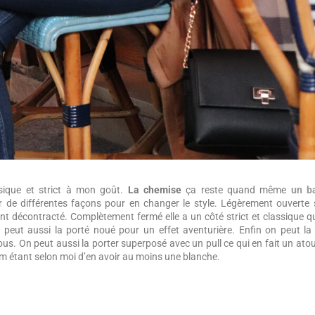
ssique et strict à mon goût.
La chemise
ça reste quand même
un b
 de différentes façons pour en changer le style. Légèrement ouverte 
ent décontracté. Complètement fermé elle a un côté strict et classique q
 peut aussi la porté noué pour un effet aventurière. Enfin on peut la
s. On peut aussi la porter superposé avec un pull ce qui en fait un ato
mum étant selon moi d’en avoir au moins une blanche.