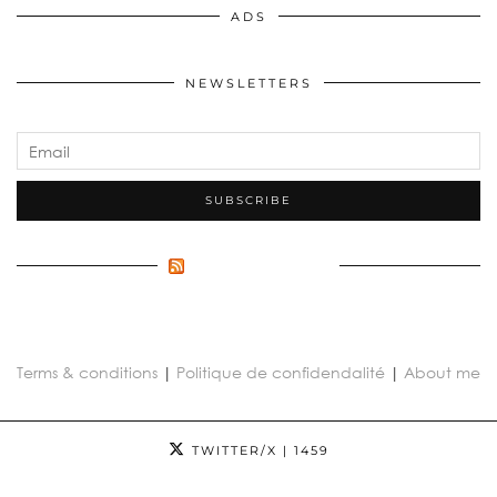
ADS
NEWSLETTERS
FLUX INCONNU
Terms & conditions
|
Politique de confidendalité
|
About me
TWITTER/X
| 1459