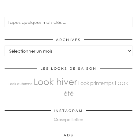
ARCHIVES
LES LOOKS DE SAISON
Look hiver
Look
Look printemps
Look automne
été
INSTAGRAM
@rosepaillettee
ADS