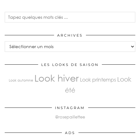
ARCHIVES
LES LOOKS DE SAISON
Look hiver
Look
Look printemps
Look automne
été
INSTAGRAM
@rosepaillettee
ADS