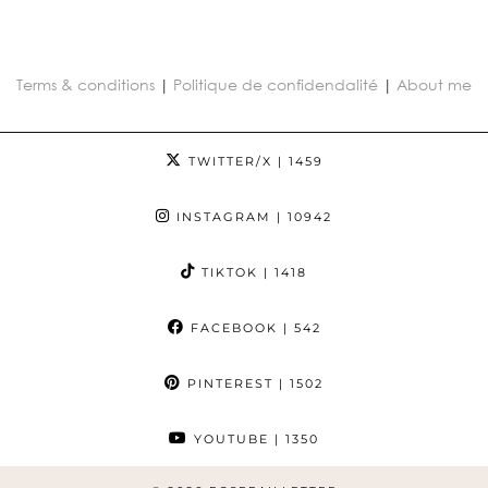
Terms & conditions
|
Politique de confidendalité
|
About me
TWITTER/X
| 1459
INSTAGRAM
| 10942
TIKTOK
| 1418
FACEBOOK
| 542
PINTEREST
| 1502
YOUTUBE
| 1350