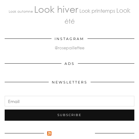
Look hiver
Look
Look printemps
Look automne
été
INSTAGRAM
@rosepaillettee
ADS
NEWSLETTERS
FLUX INCONNU