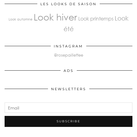
LES LOOKS DE SAISON
Look hiver
Look
Look printemps
Look automne
été
INSTAGRAM
@rosepaillettee
ADS
NEWSLETTERS