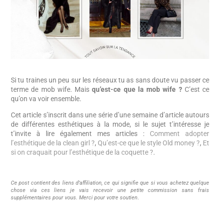
Si tu traines un peu sur les réseaux tu as sans doute vu passer ce
terme de mob wife. Mais
qu’est-ce que la mob wife ?
C’est ce
qu’on va voir ensemble.
Cet article s’inscrit dans une série d’une semaine d’article autours
de différentes esthétiques à la mode, si le sujet t’intéresse je
t’invite à lire également mes articles :
Comment adopter
l’esthétique de la clean girl ?
,
Qu’est-ce que le style Old money ?
,
Et
si on craquait pour l’esthétique de la coquette ?
.
Ce post contient des liens d’affiliation, ce qui signifie que si vous achetez quelque
chose via ces liens je vais recevoir une petite commission sans frais
supplémentaires pour vous. Merci pour votre soutien
.