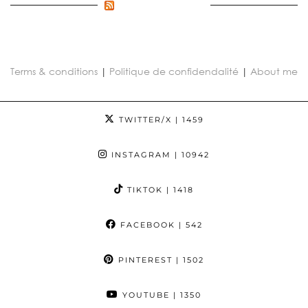
FLUX INCONNU
Terms & conditions
|
Politique de confidendalité
|
About me
TWITTER/X
| 1459
INSTAGRAM
| 10942
TIKTOK
| 1418
FACEBOOK
| 542
PINTEREST
| 1502
YOUTUBE
| 1350