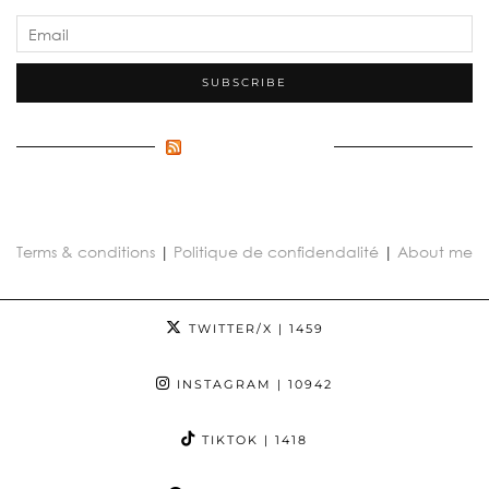
FLUX INCONNU
Terms & conditions
|
Politique de confidendalité
|
About me
TWITTER/X
| 1459
INSTAGRAM
| 10942
TIKTOK
| 1418