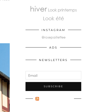
hiver
Look printemps
Look été
INSTAGRAM
@rosepaillettee
ADS
NEWSLETTERS
FLUX INCONNU