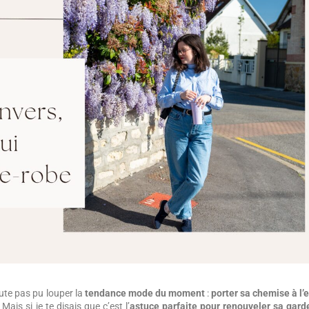
oute pas pu louper la
tendance mode du moment
:
porter sa chemise à l’
ais si je te disais que c’est l’
astuce parfaite pour renouveler sa gard