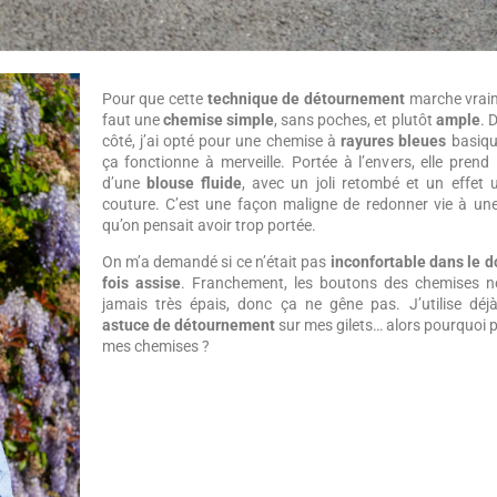
Pour que cette
technique de détournement
marche vraim
faut une
chemise simple
, sans poches, et plutôt
ample
. 
côté, j’ai opté pour une chemise à
rayures bleues
basiqu
ça fonctionne à merveille. Portée à l’envers, elle prend l
d’une
blouse fluide
, avec un joli retombé et un effet 
couture. C’est une façon maligne de redonner vie à une
qu’on pensait avoir trop portée.
On m’a demandé si ce n’était pas
inconfortable dans le d
fois assise
. Franchement, les boutons des chemises n
jamais très épais, donc ça ne gêne pas. J’utilise déjà
astuce de détournement
sur mes gilets… alors pourquoi 
mes chemises ?