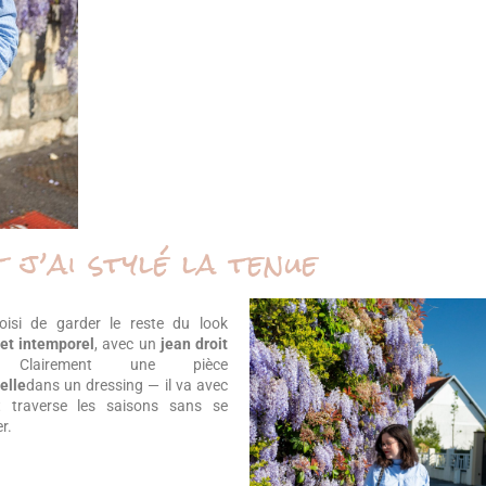
j’ai stylé la tenue
hoisi de garder le reste du look
et intemporel
, avec un
jean droit
Clairement une pièce
elle
dans un dressing — il va avec
t traverse les saisons sans se
r.