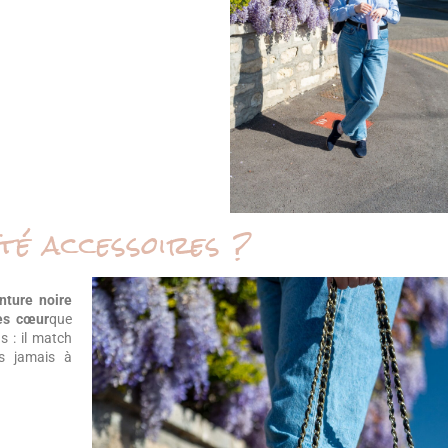
té accessoires ?
nture noire
les cœur
que
s : il match
is jamais à