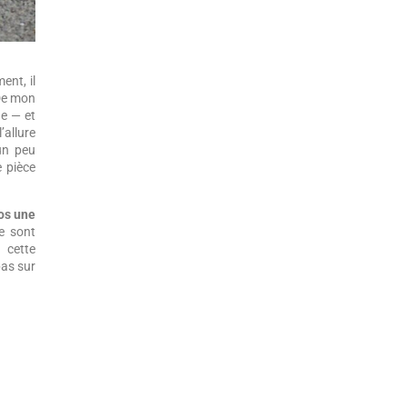
ent, il
De mon
e — et
’allure
un peu
 pièce
os une
e sont
 cette
pas sur