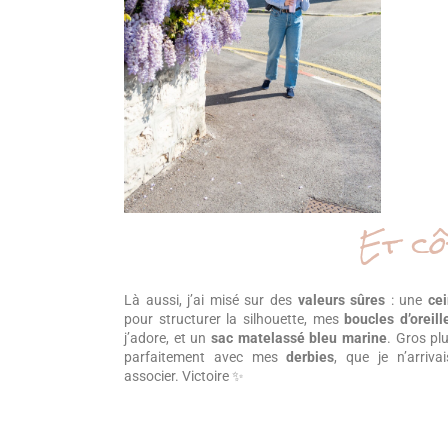
Et cô
Là aussi, j’ai misé sur des
valeurs sûres
: une
cei
pour structurer la silhouette, mes
boucles d’oreil
j’adore, et un
sac matelassé bleu marine
. Gros plu
parfaitement avec mes
derbies
, que je n’arriva
associer. Victoire ✨