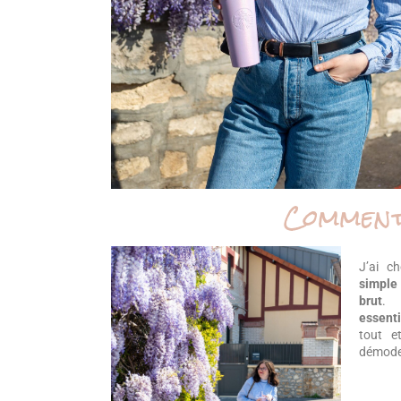
Comment 
J’ai c
simple 
brut
. 
essenti
tout e
démode