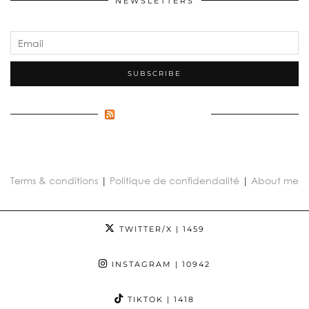
NEWSLETTERS
FLUX INCONNU
Terms & conditions
|
Politique de confidendalité
|
About me
TWITTER/X
| 1459
INSTAGRAM
| 10942
TIKTOK
| 1418