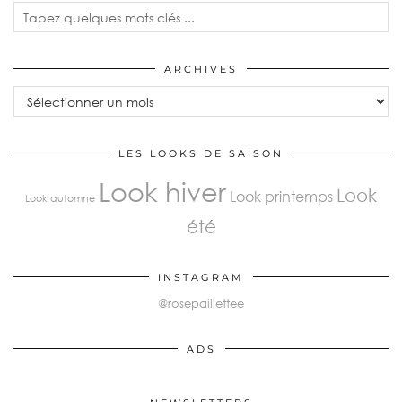
ARCHIVES
LES LOOKS DE SAISON
Look hiver
Look
Look printemps
Look automne
été
INSTAGRAM
@rosepaillettee
ADS