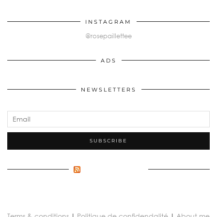
INSTAGRAM
@rosepaillettee
ADS
NEWSLETTERS
FLUX INCONNU
Terms & conditions
|
Politique de confidendalité
|
About me