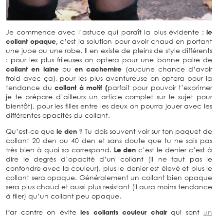
Je commence avec l’astuce qui paraît la plus évidente :
le
collant opaque,
c’est la solution pour avoir chaud en portant
une jupe ou une robe. Il en existe de pleins de style différents
: pour les plus frileuses on optera pour une bonne paire de
collant en laine
ou
en cachemire
(aucune chance d’avoir
froid avec ça), pour les plus aventureuse on optera pour la
tendance du
collant à motif (
parfait pour pouvoir t’exprimer
je te prépare d’ailleurs un article complet sur le sujet pour
bientôt), pour les filles entre les deux on pourra jouer avec les
différentes opacités du collant.
Qu’est-ce que
le den
? Tu dois souvent voir sur ton paquet de
collant 20 den ou 40 den et sans doute que tu ne sais pas
très bien à quoi sa correspond.
Le den
c’est le denier c’est à
dire le degrés d’opacité d’un collant (il ne faut pas le
confondre avec la couleur), plus le denier est élevé et plus le
collant sera opaque. Généralement un collant bien opaque
sera plus chaud et aussi plus resistant (il aura moins tendance
à filer) qu’un collant peu opaque.
Par contre on évite
les collants couleur chair
qui sont
un