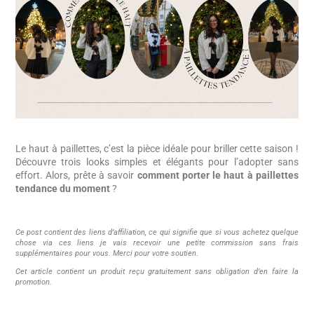
Le haut à paillettes, c’est la pièce idéale pour briller cette saison !
Découvre trois looks simples et élégants pour l’adopter sans
effort. Alors, prête à savoir
comment porter le haut à paillettes
tendance du moment
?
Ce post contient des liens d’affiliation, ce qui signifie que si vous achetez quelque
chose via ces liens je vais recevoir une petite commission sans frais
supplémentaires pour vous. Merci pour votre soutien
.
Cet article contient un produit reçu gratuitement sans
obligation d’en faire la
promotion.