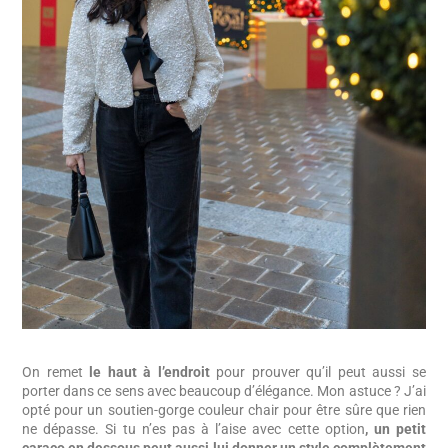
On remet
le haut à l’endroit
pour prouver qu’il peut aussi se
porter dans ce sens avec beaucoup d’élégance. Mon astuce ? J’ai
opté pour un soutien-gorge couleur chair pour être sûre que rien
ne dépasse. Si tu n’es pas à l’aise avec cette option
, un petit