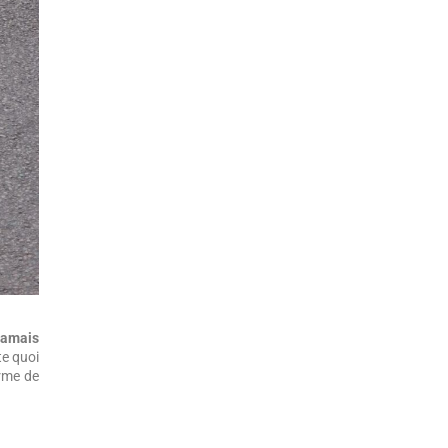
 jamais
te quoi
orme de