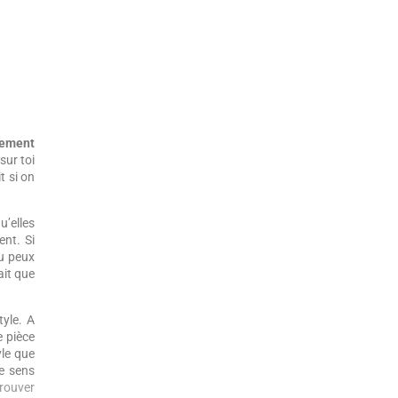
lement
sur toi
t si on
u’elles
ent. Si
tu peux
ait que
yle. A
e pièce
yle que
te sens
rouver