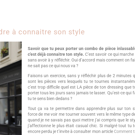
re à connaitre son style
Savoir que tu peux porter un combo de pièce inlassab
c’est déjà connaitre ton style.
C’est savoir ce qui marche 
sans avoir à y réfléchir. Oui d’accord mais comment on fai
ne sait pas ce qui nous va ?
Faisons un exercice, sans y réfléchir plus de 2 minutes q
sont les pièces vers lesquels tu te tournes instantaném
c’est trop difficile quel est LA pièce de ton dressing que 
porter tous les jours sans jamais te lasser. Qu’est-ce qui f
tu te sens bien dedans ?
Tout ça va te permettre dans apprendre plus sur ton st
force de me voir me tourner souvent vers le même type d
quand je ne savais pas quoi mettre j’ai compris que le st
j’affectionne le plus était casual chic. Si malgré tout tu 
encore perdu je t’invite à consulter mon article
Comment t