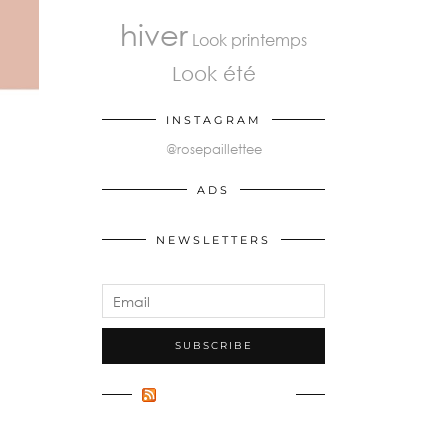
hiver
Look printemps
Look été
INSTAGRAM
@rosepaillettee
ADS
NEWSLETTERS
FLUX INCONNU