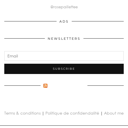
@rosepaillettee
ADS
NEWSLETTERS
FLUX INCONNU
Terms & conditions
|
Politique de confidendalité
|
About me